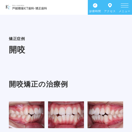
診療時間
アクセス
メニュー
矯正症例
開咬
開咬矯正の治療例