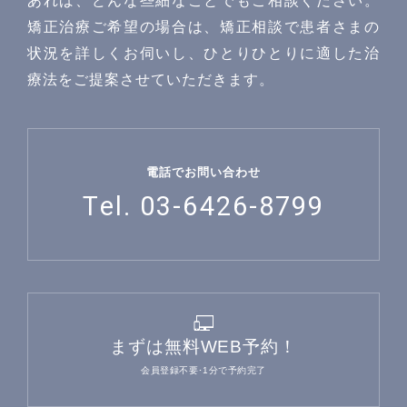
あれば、どんな些細なことでもご相談ください。
矯正治療ご希望の場合は、矯正相談で患者さまの
状況を詳しくお伺いし、ひとりひとりに適した治
療法をご提案させていただきます。
〒142−0051 東京都品川区平塚1-6-19 フォンテーヌ戸
越1F
Googlemaps
電話でお問い合わせ
東急池上線戸越銀座駅・都営浅草線戸越駅 徒歩1分
Tel. 03-6426-8799
詳しいアクセスを見る
まずは無料WEB予約！
会員登録不要･1分で予約完了