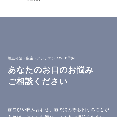
よくある質問・リスク・注意点
矯正症例
治療費一覧
アクセス
矯正相談・虫歯・メンテナンスWEB予約
お知らせ・ブログ
あなたのお口のお悩み
無料相談予約
ご相談ください
プライバシーポリシー
サイトマップ
歯並びや咬み合わせ、歯の痛み等お困りのことが
問診票