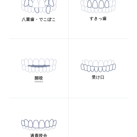
施設基準の届け出
すきっ歯
八重歯・でこぼこ
一般歯科案内
予防歯科
歯周病
虫歯・感染根菅治療
インプラント
小児歯科
審美診療・ホワイトニング
受け口
開咬
親知らずの抜歯
入れ歯・義歯
矯正治療案内
矯正治療症例について
当院で矯正治療を受けるメリット
矯正治療の期間と流れ
取扱矯正装置
過蓋咬合