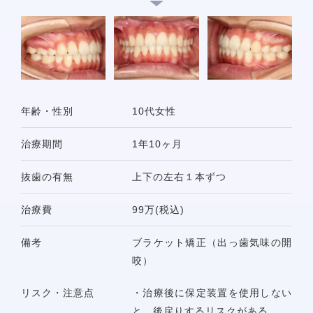
年齢・性別
10代女性
治療期間
1年10ヶ月
抜歯の有無
上下の左右１本ずつ
治療費
99万(税込)
備考
ブラケット矯正（出っ歯気味の開
咬）
リスク・注意点
・治療後に保定装置を使用しない
と、後戻りするリスクがある