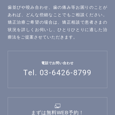
問診票
歯並びや咬み合わせ、歯の痛み等お困りのことが
あれば、どんな些細なことでもご相談ください。
矯正治療ご希望の場合は、矯正相談で患者さまの
状況を詳しくお伺いし、ひとりひとりに適した治
療法をご提案させていただきます。
〒142−0051 東京都品川区平塚1-6-19 フォンテーヌ戸
越1F
Googlemaps
東急池上線戸越銀座駅・都営浅草線戸越駅 徒歩1分
電話でお問い合わせ
Tel. 03-6426-8799
詳しいアクセスを見る
まずは無料WEB予約！