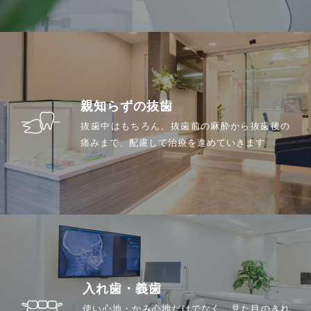
佑健会について
施設基準の届け出
一般歯科案内
予防歯科
歯周病
親知らずの抜歯
虫歯・感染根菅治療
抜歯中はもちろん、抜歯前の麻酔から抜歯後の
インプラント
痛みまで、配慮して治療を進めていきます
小児歯科
審美診療・ホワイトニング
親知らずの抜歯
入れ歯・義歯
矯正治療案内
矯正治療症例について
当院で矯正治療を受けるメリット
入れ歯・義歯
矯正治療の期間と流れ
使い心地・かみ心地だけでなく、見た目のきれ