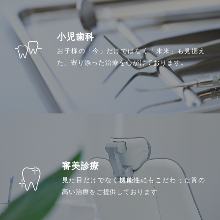
アクセス
小児歯科
お子様の「今」だけではなく「未来」も見据え
た、寄り添った治療を心がけております。
ホーム
当院について
診療コンセプト
選ばれる理由
審美診療
見た目だけでなく機能性にもこだわった質の
スタッフ紹介
高い治療をご提供しております
医院案内
院内感染防止対策