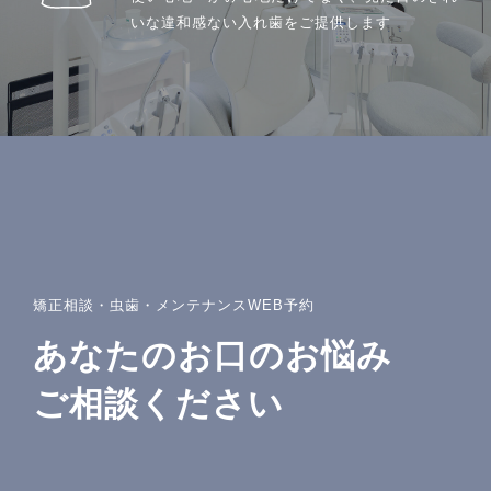
取扱矯正装置
いな違和感ない入れ歯をご提供します
よくある質問・リスク・注意点
矯正症例
治療費一覧
アクセス
お知らせ・ブログ
矯正相談・虫歯・メンテナンスWEB予約
無料相談予約
あなたのお口のお悩み
ご相談ください
プライバシーポリシー
サイトマップ