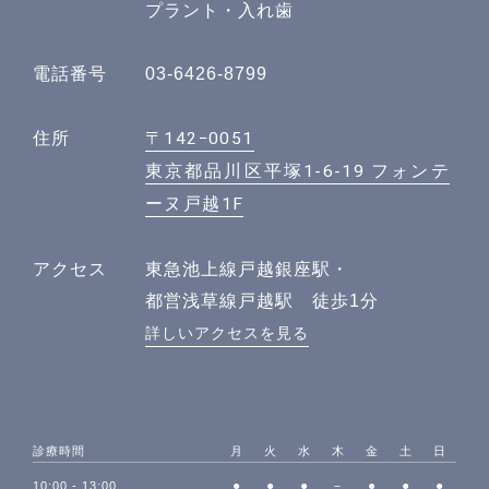
プラント・入れ歯
電話番号
03-6426-8799
〒142−0051
住所
東京都品川区平塚1-6-19 フォンテ
ーヌ戸越1F
アクセス
東急池上線戸越銀座駅・
都営浅草線戸越駅 徒歩1分
詳しいアクセスを見る
診療時間
月
火
水
木
金
土
日
●
●
●
－
●
●
●
10:00 - 13:00