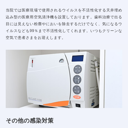
当院では医療現場で使用されるウイルスを不活性化する天井埋め
込み型の医療用空気清浄機を設置しております。歯科治療で出る
目には見えない粉塵やにおいを除去するだけでなく、気になるウ
イルスなども99％まで不活性化してくれます。いつもクリーンな
空気で患者さまをお迎えします。
ホーム
当院について
診療コンセプト
選ばれる理由
スタッフ紹介
医院案内
院内感染防止対策
佑健会について
その他の感染対策
施設基準の届け出