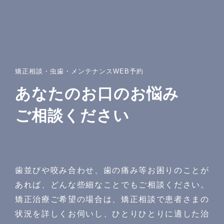
矯正相談・虫歯・メンテナンスWEB予約
あなたのお口のお悩み
ご相談ください
〒142−0051 東京都品川区平塚1-6-19 フォンテーヌ戸
越1F
Googlemaps
東急池上線戸越銀座駅・都営浅草線戸越駅 徒歩1分
詳しいアクセスを見る
歯並びや咬み合わせ、歯の痛み等お困りのことが
あれば、どんな些細なことでもご相談ください。
矯正治療ご希望の場合は、矯正相談で患者さまの
状況を詳しくお伺いし、ひとりひとりに適した治