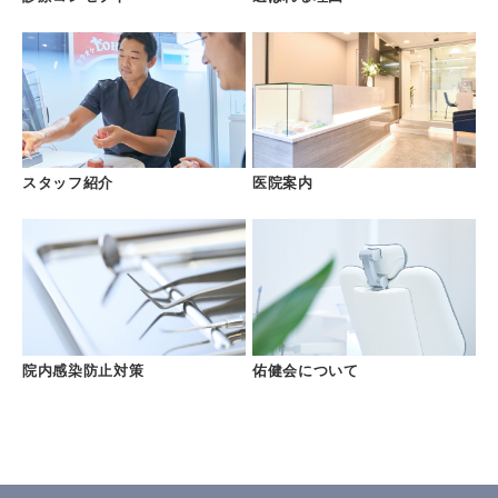
矯正症例
治療費一覧
アクセス
スタッフ紹介
医院案内
お知らせ・ブログ
無料相談予約
プライバシーポリシー
院内感染防止対策
佑健会について
サイトマップ
問診票