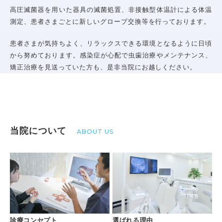
高圧滅菌器を用いた器具の滅菌処置、非接触型体温計による体温
一般歯科案内
予防歯科
測定、患者さまごとに新しいグロープ交換等を行っております。
歯周病
患者さまが気持ちよく、リラックスできる環境となるように日頃
虫歯・感染根菅治療
から努めております。感染症が心配で虫歯治療やメンテナンス、
インプラント
矯正治療を見送っていた方も、是非当院にお越しください。
小児歯科
審美診療・ホワイトニング
親知らずの抜歯
入れ歯・義歯
当院について
ABOUT US
矯正治療案内
矯正治療症例について
当院で矯正治療を受けるメリット
矯正治療の期間と流れ
取扱矯正装置
よくある質問・リスク・注意点
診療コンセプト
選ばれる理由