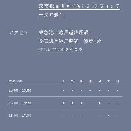
東京都品川区平塚1-6-19 フォンテ
ーヌ戸越1F
アクセス
東急池上線戸越銀座駅・
都営浅草線戸越駅 徒歩1分
詳しいアクセスを見る
診療時間
月
火
水
木
金
土
日
●
●
●
－
●
●
●
10:00 - 13:00
●
●
●
－
●
－
－
15:00 - 19:30
－
－
－
－
－
●
－
15:00 - 17:00