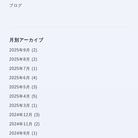
ブログ
ホーム
当院について
診療コンセプト
月別アーカイブ
選ばれる理由
2025年9月
(2)
スタッフ紹介
2025年8月
(2)
医院案内
2025年7月
(1)
院内感染防止対策
2025年6月
(4)
佑健会について
2025年5月
(3)
施設基準の届け出
2025年4月
(5)
2025年3月
(1)
一般歯科案内
予防歯科
2024年12月
(3)
歯周病
2024年11月
(2)
虫歯・感染根菅治療
2024年9月
(1)
インプラント