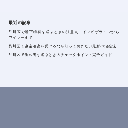
矯正治療案内
矯正治療症例について
当院で矯正治療を受けるメリット
矯正治療の期間と流れ
最近の記事
取扱矯正装置
品川区で矯正歯科を選ぶときの注意点｜インビザラインから
ワイヤーまで
よくある質問・リスク・注意点
品川区で虫歯治療を受けるなら知っておきたい最新の治療法
矯正症例
品川区で歯医者を選ぶときのチェックポイント完全ガイド
治療費一覧
アクセス
お知らせ・ブログ
無料相談予約