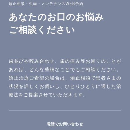
プライバシーポリシー
矯正相談・虫歯・メンテナンスWEB予約
あなたのお口のお悩み
サイトマップ
ご相談ください
問診票
歯並びや咬み合わせ、歯の痛み等お困りのことが
あれば、どんな些細なことでもご相談ください。
矯正治療ご希望の場合は、矯正相談で患者さまの
〒142−0051 東京都品川区平塚1-6-19 フォンテーヌ戸
状況を詳しくお伺いし、ひとりひとりに適した治
越1F
療法をご提案させていただきます。
Googlemaps
東急池上線戸越銀座駅・都営浅草線戸越駅 徒歩1分
詳しいアクセスを見る
電話でお問い合わせ