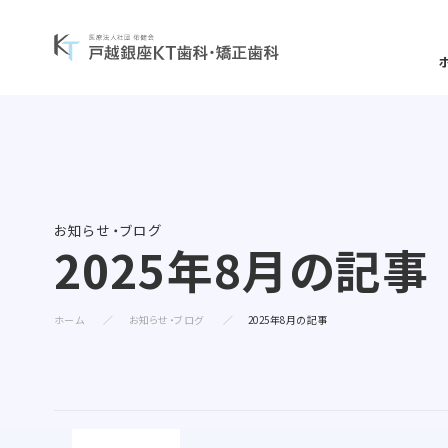
一般歯科について
矯正治療案内
当院について
一覧を見る
一覧を見る
一覧を見る
お知らせ・ブログ
2025年8月の記事
矯正治療症例について
予防歯科
当
診療コンセプト
選ばれる理由
ホーム
お知らせ・ブログ
2025年8月の記事
よくある質問・リスク・注意点
小児歯科