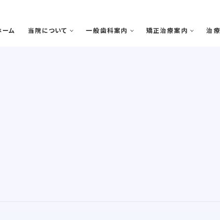
ホーム
当院について
一般歯科案内
矯正治療案内
治
院で矯正治療を受けるメリット
歯周病
矯正治療の期間と流れ
虫歯・感染根菅治療
スタッフ紹介
医院案内
院
審美診療・ホワイトニング
親知らずの抜歯