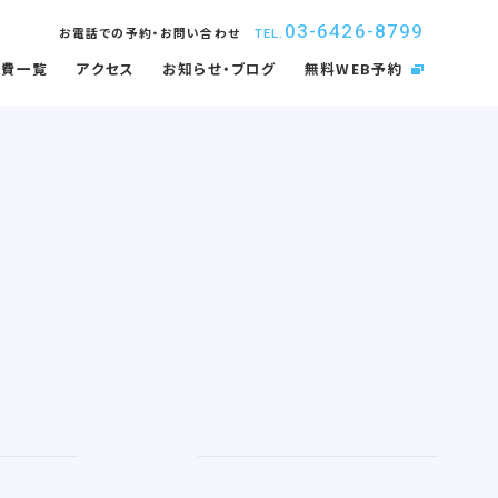
03-6426-8799
お電話での予約・お問い合わせ
TEL.
療費一覧
アクセス
お知らせ・ブログ
無料WEB予約
取扱矯正装置
インプラント
内感染防止対策
佑健会について
入れ歯・義歯