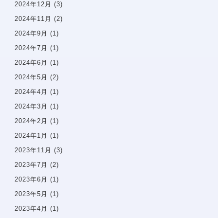
2024年12月
(3)
医院案内
2024年11月
(2)
院内感染防止対策
2024年9月
(1)
佑健会について
2024年7月
(1)
施設基準の届け出
2024年6月
(1)
2024年5月
(2)
一般歯科案内
予防歯科
2024年4月
(1)
歯周病
2024年3月
(1)
虫歯・感染根菅治療
2024年2月
(1)
インプラント
2024年1月
(1)
小児歯科
2023年11月
(3)
審美診療・ホワイトニング
2023年7月
(2)
親知らずの抜歯
2023年6月
(1)
入れ歯・義歯
2023年5月
(1)
2023年4月
(1)
矯正治療案内
矯正治療症例について