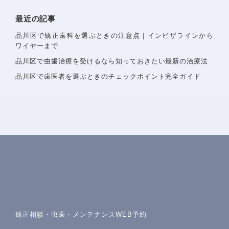
最近の記事
品川区で矯正歯科を選ぶときの注意点｜インビザラインから
ワイヤーまで
〒142−0051 東京都品川区平塚1-6-19 フォンテーヌ戸
品川区で虫歯治療を受けるなら知っておきたい最新の治療法
越1F
Googlemaps
品川区で歯医者を選ぶときのチェックポイント完全ガイド
東急池上線戸越銀座駅・都営浅草線戸越駅 徒歩1分
詳しいアクセスを見る
矯正相談・虫歯・メンテナンスWEB予約