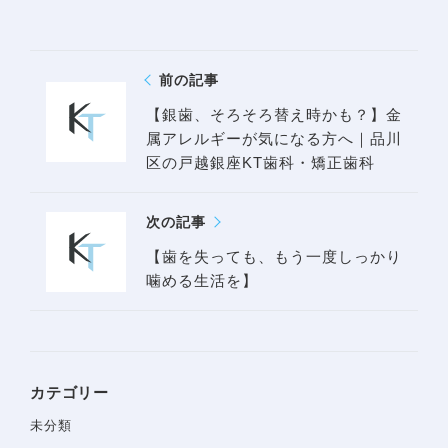
矯正治療の期間と流れ
取扱矯正装置
前の記事
よくある質問・リスク・注意点
【銀歯、そろそろ替え時かも？】金
矯正症例
属アレルギーが気になる方へ｜品川
区の戸越銀座KT歯科・矯正歯科
治療費一覧
次の記事
アクセス
【歯を失っても、もう一度しっかり
噛める生活を】
お知らせ・ブログ
無料相談予約
カテゴリー
プライバシーポリシー
未分類
サイトマップ