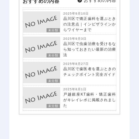
おすすめの内容
おすすめの内容
院内感染防止対策
2025年9月10日
佑健会について
品川区で矯正歯科を選ぶとき
の注意点｜インビザラインか
施設基準の届け出
らワイヤーまで
未分類
2025年9月3日
一般歯科案内
予防歯科
品川区で虫歯治療を受けるな
ら知っておきたい最新の治療
歯周病
法
未分類
虫歯・感染根菅治療
2025年8月27日
品川区で歯医者を選ぶときの
インプラント
チェックポイント完全ガイド
小児歯科
未分類
2025年8月1日
審美診療・ホワイトニング
戸越銀座KT歯科・矯正歯科
がキレイレポに掲載されまし
親知らずの抜歯
た
未分類
入れ歯・義歯
矯正治療案内
矯正治療症例について
当院で矯正治療を受けるメリット