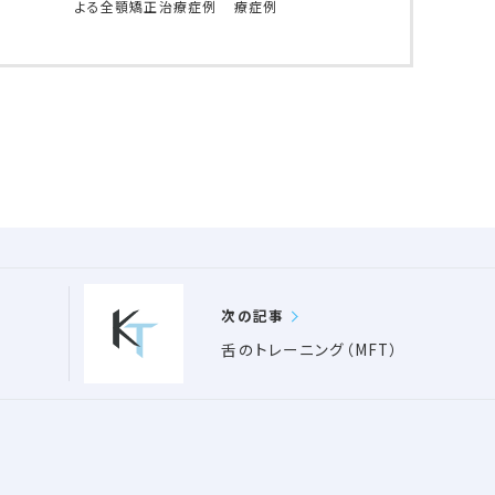
よる全顎矯正治療症例
療症例
次の記事
て
舌のトレーニング（MFT）