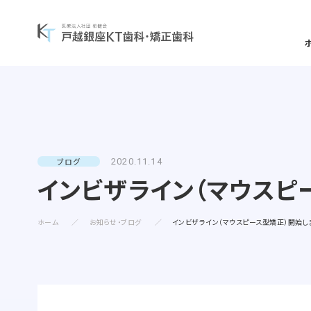
一般歯科について
矯正治療案内
当院について
一覧を見る
一覧を見る
一覧を見る
ブログ
2020.11.14
インビザライン（マウスピ
矯正治療症例について
予防歯科
当
診療コンセプト
選ばれる理由
ホーム
お知らせ・ブログ
インビザライン（マウスピース型矯正）開始し
よくある質問・リスク・注意点
小児歯科