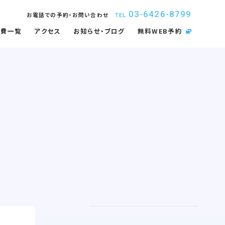
03-6426-8799
お電話での予約・お問い合わせ
TEL.
療費一覧
アクセス
お知らせ・ブログ
無料WEB予約
取扱矯正装置
インプラント
内感染防止対策
佑健会について
入れ歯・義歯