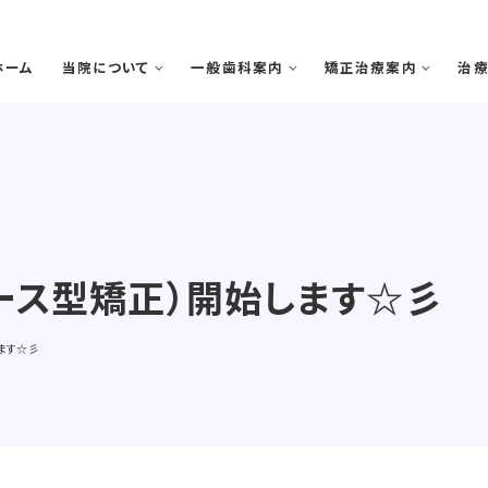
ホーム
当院について
一般歯科案内
矯正治療案内
治
ース型矯正）開始します☆彡
院で矯正治療を受けるメリット
歯周病
矯正治療の期間と流れ
虫歯・感染根菅治療
スタッフ紹介
医院案内
院
ます☆彡
審美診療・ホワイトニング
親知らずの抜歯