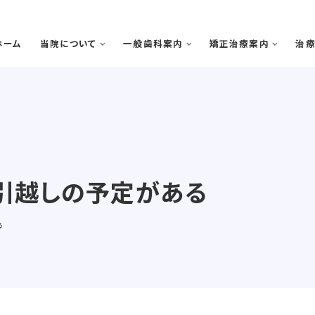
ホーム
当院について
一般歯科案内
矯正治療案内
治
引越しの予定がある
院で矯正治療を受けるメリット
歯周病
矯正治療の期間と流れ
虫歯・感染根菅治療
スタッフ紹介
医院案内
院
る
審美診療・ホワイトニング
親知らずの抜歯