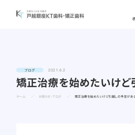
一般歯科について
矯正治療案内
当院について
一覧を見る
一覧を見る
一覧を見る
ブログ
2021.6.2
矯正治療を始めたいけど
矯正治療症例について
予防歯科
当
診療コンセプト
選ばれる理由
ホーム
お知らせ・ブログ
矯正治療を始めたいけど引越しの予定があ
よくある質問・リスク・注意点
小児歯科