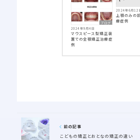
2024年6月12
上顎のみの
療症例
ブログ
2024年9月4日
マウスピース型矯正装
置での全顎矯正治療症
例
前の記事
こどもの矯正とおとなの矯正の違い