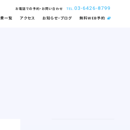
03-6426-8799
お電話での予約・お問い合わせ
TEL.
療費一覧
アクセス
お知らせ・ブログ
無料WEB予約
取扱矯正装置
インプラント
内感染防止対策
佑健会について
入れ歯・義歯