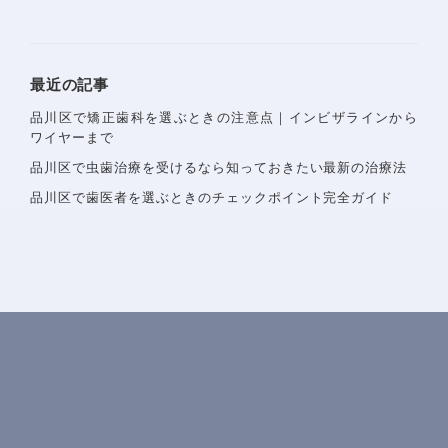
最近の記事
品川区で矯正歯科を選ぶときの注意点｜インビザラインから
ワイヤーまで
〒142−0051 東京都品川区平塚1-6-19 フォンテーヌ戸
越1F
品川区で虫歯治療を受けるなら知っておきたい最新の治療法
Googlemaps
品川区で歯医者を選ぶときのチェックポイント完全ガイド
東急池上線戸越銀座駅・都営浅草線戸越駅 徒歩1分
詳しいアクセスを見る