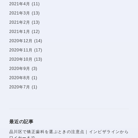
2021年4月
(11)
2021年3月
(13)
2021年2月
(13)
2021年1月
(12)
2020年12月
(14)
2020年11月
(17)
2020年10月
(13)
2020年9月
(3)
2020年8月
(1)
2020年7月
(1)
〒142−0051 東京都品川区平塚1-6-19 フォンテーヌ戸
越1F
Googlemaps
最近の記事
東急池上線戸越銀座駅・都営浅草線戸越駅 徒歩1分
品川区で矯正歯科を選ぶときの注意点｜インビザラインから
ワイヤーまで