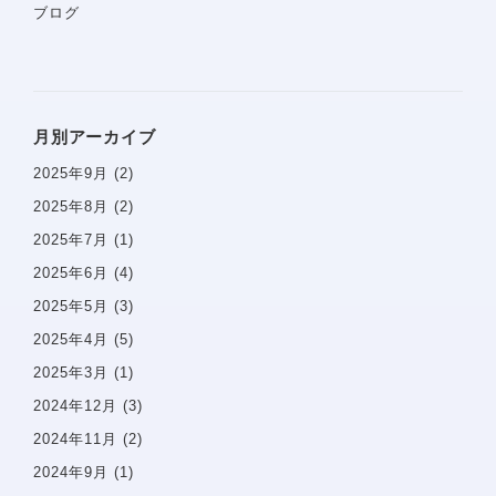
ブログ
ホーム
当院について
診療コンセプト
月別アーカイブ
選ばれる理由
2025年9月
(2)
スタッフ紹介
2025年8月
(2)
医院案内
2025年7月
(1)
院内感染防止対策
2025年6月
(4)
佑健会について
2025年5月
(3)
施設基準の届け出
2025年4月
(5)
2025年3月
(1)
一般歯科案内
予防歯科
2024年12月
(3)
歯周病
2024年11月
(2)
虫歯・感染根菅治療
2024年9月
(1)
インプラント