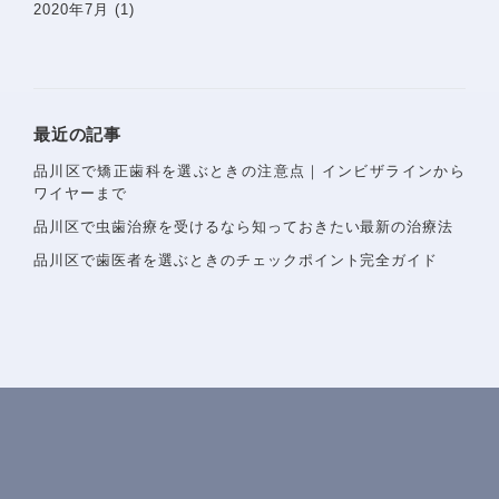
2020年7月
(1)
〒142−0051 東京都品川区平塚1-6-19 フォンテーヌ戸
越1F
Googlemaps
東急池上線戸越銀座駅・都営浅草線戸越駅 徒歩1分
最近の記事
詳しいアクセスを見る
品川区で矯正歯科を選ぶときの注意点｜インビザラインから
ワイヤーまで
品川区で虫歯治療を受けるなら知っておきたい最新の治療法
品川区で歯医者を選ぶときのチェックポイント完全ガイド