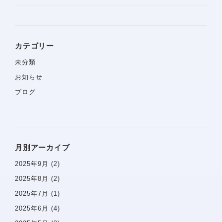
カテゴリー
未分類
ホーム
お知らせ
ブログ
当院について
診療コンセプト
選ばれる理由
スタッフ紹介
医院案内
月別アーカイブ
院内感染防止対策
2025年9月
(2)
佑健会について
2025年8月
(2)
施設基準の届け出
2025年7月
(1)
2025年6月
(4)
一般歯科案内
予防歯科