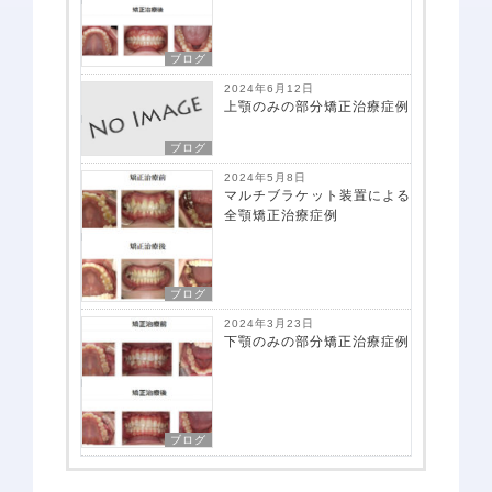
当院で矯正治療を受けるメリット
矯正治療の期間と流れ
ブログ
取扱矯正装置
2024年6月12日
上顎のみの部分矯正治療症例
よくある質問・リスク・注意点
ブログ
矯正症例
2024年5月8日
マルチブラケット装置による
全顎矯正治療症例
治療費一覧
アクセス
ブログ
2024年3月23日
下顎のみの部分矯正治療症例
お知らせ・ブログ
無料相談予約
ブログ
プライバシーポリシー