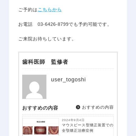
医院案内
ご予約は
こちらから
院内感染防止対策
佑健会について
お電話 03-6426-8799でも予約可能です。
施設基準の届け出
ご来院お待ちしています。
一般歯科案内
予防歯科
歯周病
歯科医師 監修者
虫歯・感染根菅治療
インプラント
user_togoshi
小児歯科
審美診療・ホワイトニング
親知らずの抜歯
おすすめの内容
おすすめの内容
入れ歯・義歯
2024年9月4日
マウスピース型矯正装置での
矯正治療案内
矯正治療症例について
全顎矯正治療症例