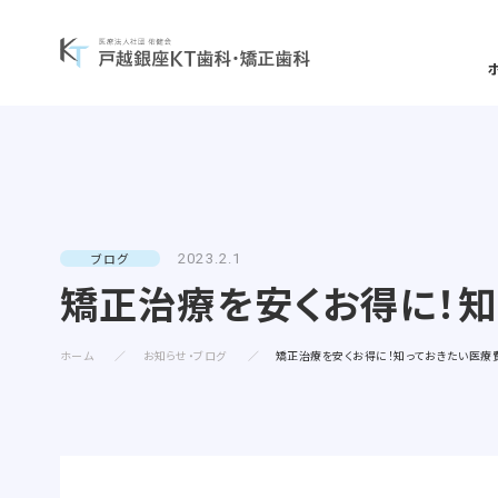
一般歯科について
矯正治療案内
当院について
一覧を見る
一覧を見る
一覧を見る
ブログ
2023.2.1
矯正治療を安くお得に！
矯正治療症例について
予防歯科
当
診療コンセプト
選ばれる理由
ホーム
お知らせ・ブログ
矯正治療を安くお得に！知っておきたい医療
よくある質問・リスク・注意点
小児歯科