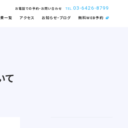
03-6426-8799
お電話での予約・お問い合わせ
TEL.
療費一覧
アクセス
お知らせ・ブログ
無料WEB予約
いて
取扱矯正装置
インプラント
内感染防止対策
佑健会について
入れ歯・義歯