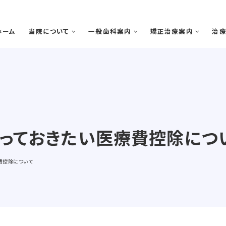
ホーム
当院について
一般歯科案内
矯正治療案内
治
知っておきたい医療費控除につ
院で矯正治療を受けるメリット
歯周病
矯正治療の期間と流れ
虫歯・感染根菅治療
スタッフ紹介
医院案内
院
費控除について
審美診療・ホワイトニング
親知らずの抜歯