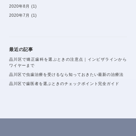
2020年8月
(1)
2020年7月
(1)
最近の記事
〒142−0051 東京都品川区平塚1-6-19 フォンテーヌ戸
品川区で矯正歯科を選ぶときの注意点｜インビザラインから
越1F
ワイヤーまで
Googlemaps
品川区で虫歯治療を受けるなら知っておきたい最新の治療法
東急池上線戸越銀座駅・都営浅草線戸越駅 徒歩1分
品川区で歯医者を選ぶときのチェックポイント完全ガイド
詳しいアクセスを見る