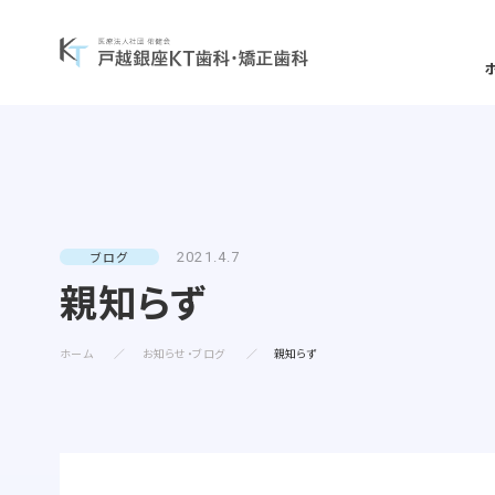
一般歯科について
矯正治療案内
当院について
一覧を見る
一覧を見る
一覧を見る
ブログ
2021.4.7
親知らず
矯正治療症例について
予防歯科
当
診療コンセプト
選ばれる理由
ホーム
お知らせ・ブログ
親知らず
よくある質問・リスク・注意点
小児歯科