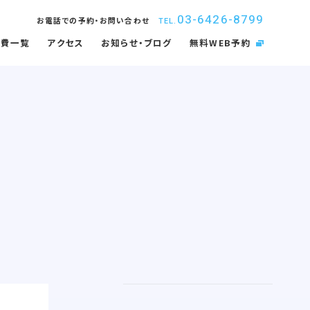
03-6426-8799
お電話での予約・お問い合わせ
TEL.
療費一覧
アクセス
お知らせ・ブログ
無料WEB予約
取扱矯正装置
インプラント
内感染防止対策
佑健会について
入れ歯・義歯