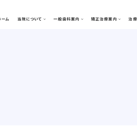
ホーム
当院について
一般歯科案内
矯正治療案内
治
院で矯正治療を受けるメリット
歯周病
矯正治療の期間と流れ
虫歯・感染根菅治療
スタッフ紹介
医院案内
院
審美診療・ホワイトニング
親知らずの抜歯