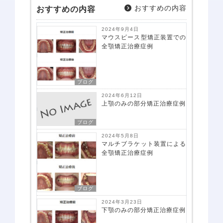
おすすめの内容
おすすめの内容
スタッフ紹介
医院案内
2024年9月4日
マウスピース型矯正装置での
院内感染防止対策
全顎矯正治療症例
佑健会について
施設基準の届け出
ブログ
2024年6月12日
一般歯科案内
予防歯科
上顎のみの部分矯正治療症例
歯周病
ブログ
虫歯・感染根菅治療
2024年5月8日
マルチブラケット装置による
インプラント
全顎矯正治療症例
小児歯科
審美診療・ホワイトニング
ブログ
親知らずの抜歯
2024年3月23日
下顎のみの部分矯正治療症例
入れ歯・義歯